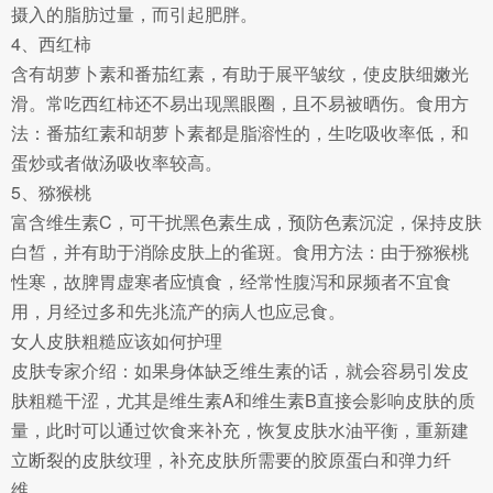
摄入的脂肪过量，而引起肥胖。
4、西红柿
含有胡萝卜素和番茄红素，有助于展平皱纹，使皮肤细嫩光
滑。常吃西红柿还不易出现黑眼圈，且不易被晒伤。食用方
法：番茄红素和胡萝卜素都是脂溶性的，生吃吸收率低，和
蛋炒或者做汤吸收率较高。
5、猕猴桃
富含维生素C，可干扰黑色素生成，预防色素沉淀，保持皮肤
白皙，并有助于消除皮肤上的雀斑。食用方法：由于猕猴桃
性寒，故脾胃虚寒者应慎食，经常性腹泻和尿频者不宜食
用，月经过多和先兆流产的病人也应忌食。
女人皮肤粗糙应该如何护理
皮肤专家介绍：如果身体缺乏维生素的话，就会容易引发皮
肤粗糙干涩，尤其是维生素A和维生素B直接会影响皮肤的质
量，此时可以通过饮食来补充，恢复皮肤水油平衡，重新建
立断裂的皮肤纹理，补充皮肤所需要的胶原蛋白和弹力纤
维。