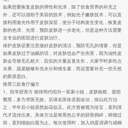
如果想要恢复皮肤的弹性和光泽，除了饮食营养的补充之
外，还可以借助于美容的技术，例如光子嫩肤技术，可以直
接利用激光作用于皮肤深层，使分子结构发生变化，恢复皮
肤的色泽、光滑，预防皮肤进一步老化，但是这种方法需要
去专业的医院进行皮肤治疗。
保护皮肤还要注意做好皮肤的清洁，预防毛孔的堵塞，但是
如果皮肤过于油腻的话，对皮肤也会产生伤害，因为油性皮
肤会导致毛孔粗大，痘痘的大量反复生长，大家平时多吃点
水果、蔬菜能够补充水分和维生素，而还需要补充一些天然
的胶原蛋白。
推荐三款食疗偏方
1、羟羊胫骨方 相传明代绍兴一富家小姐，皮肤粗糙、面部
黧黑，多方求医无效。后请名医徐灵胎诊治，徐以此方治
之，半年后小姐居然如花似玉。此方曾被视为珍宝，直到清
代才流传出来。具体方法是将黑色公羊的胫骨捣碎，研细过
筛，直到细如白面为止。每次使用时，加入鸡蛋清调匀成糊