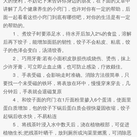
大的便利，不妨记下来告诉你身边的朋友，在下面的文章中
讲解了几个健康养生的小窍门，也许对你有一定的帮助，后
面一起看看这些小窍门到底有哪些吧，对你的生活是有一定
的帮助的。
1 、煮饺子时要添足水，待水开后加入2%的食盐，溶解
后再下饺子，能增加面筋的韧性，饺子不会粘皮、粘底，饺
子的色泽会变白，汤清饺香。
2 、巧用牙膏:若有小面积皮肤损伤或烧伤、烫伤，抹上
少许牙膏，可立即止血止痛，也可防止感染，疗效颇佳。
3 、手表受磁，会影响走时准确。消除方法很简单，只
要找一个未受磁的铁环，将表放在环中，慢慢穿来穿去，几
分钟后，手表就会退磁复原
4 、和饺子面的窍门:在1斤面粉里掺入6个蛋清，使面里
蛋白质增加，包的饺子下锅后蛋白质会很快凝固收缩，饺子
起锅后收水快，不易粘连
5 、将残茶叶浸入水中数天后，浇在植物根部，可促进
植物生长;把残茶叶晒干，放到厕所或沟渠里燃熏，可消除恶