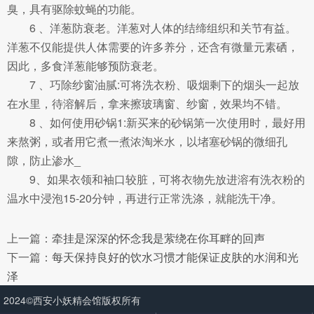
臭，具有驱除蚊蝇的功能。
6 、洋葱防衰老。洋葱对人体的结缔组织和关节有益。
洋葱不仅能提供人体需要的许多养分，还含有微量元素硒，
因此，多食洋葱能够预防衰老。
7 、巧除纱窗油腻:可将洗衣粉、吸烟剩下的烟头一起放
在水里，待溶解后，拿来擦玻璃窗、纱窗，效果均不错。
8 、如何使用砂锅1:新买来的砂锅第一次使用时，最好用
来熬粥，或者用它煮一煮浓淘米水，以堵塞砂锅的微细孔
隙，防止渗水_
9、如果衣领和袖口较脏，可将衣物先放进溶有洗衣粉的
温水中浸泡15-20分钟，再进行正常洗涤，就能洗干净。
上一篇：
牵挂是深深的怀念我是萦绕在你耳畔的回声
下一篇：
每天保持良好的饮水习惯才能保证皮肤的水润和光
泽
2024©西安小妖精会馆版权所有