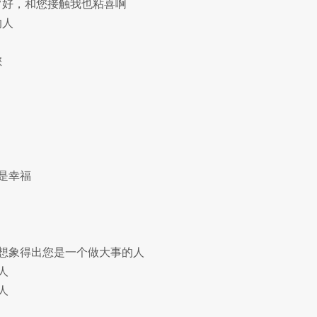
常好，和您接触我也粘喜啊
的人
您
是幸福
，想象得出您是一个做大事的人
人
人